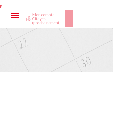
ta
ook
Twitter
utube
Mon compte
Citoyen
(prochainement)