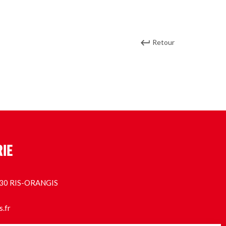
Retour
RIE
1130 RIS-ORANGIS
s.fr