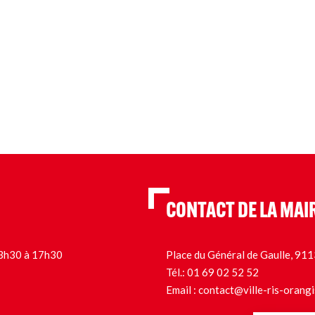
CONTACT DE LA MAI
 13h30 à 17h30
Place du Général de Gaulle, 9
Tél.:
01 69 02 52 52
Email :
contact@ville-ris-orangi