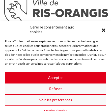
Ris-Orangis
Gérer le consentement aux
@2022 — Tous droits réservés
cookies
Mentions légales
Pour offrir les meilleures expériences, nous utilisons des technologies
Plan du site
telles que les cookies pour stocker et/ou accéder aux informations des
Contact
appareils. Le fait de consentir à ces technologies nous permettra de traiter
des données telles que le comportement de navigation ou les ID uniques sur
Accessibilité
ce site. Le fait de ne pas consentir ou de retirer son consentement peut avoir
Crédits
un effet négatif sur certaines caractéristiques et fonctions.
Les marchés publics
Accepter
Suggestions & Améliorations
Refuser
Facebook
Insta
Twitter
Youtube
Voir les préférences
Mentions légales