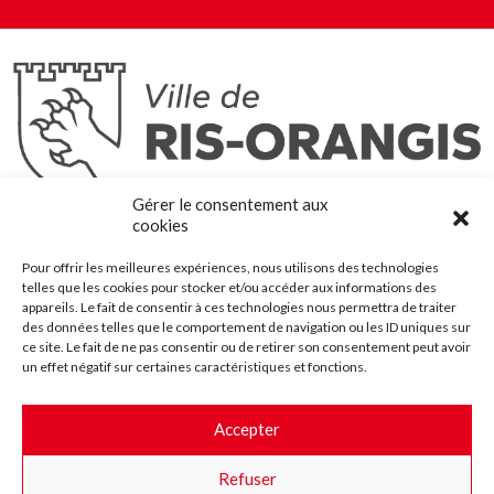
Ris-Orangis
Gérer le consentement aux
@2022 — Tous droits réservés
cookies
Mentions légales
Pour offrir les meilleures expériences, nous utilisons des technologies
Plan du site
telles que les cookies pour stocker et/ou accéder aux informations des
Contact
appareils. Le fait de consentir à ces technologies nous permettra de traiter
des données telles que le comportement de navigation ou les ID uniques sur
Accessibilité
ce site. Le fait de ne pas consentir ou de retirer son consentement peut avoir
Crédits
un effet négatif sur certaines caractéristiques et fonctions.
Les marchés publics
Accepter
Suggestions & Améliorations
Refuser