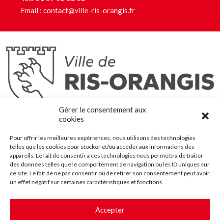
Email :
contact@ville-ris-orangis.fr
Ris-Orangis
Gérer le consentement aux
@2022 — Tous droits réservés
cookies
Mentions légales
Pour offrir les meilleures expériences, nous utilisons des technologies
Plan du site
telles que les cookies pour stocker et/ou accéder aux informations des
Contact
appareils. Le fait de consentir à ces technologies nous permettra de traiter
des données telles que le comportement de navigation ou les ID uniques sur
Accessibilité
ce site. Le fait de ne pas consentir ou de retirer son consentement peut avoir
Crédits
un effet négatif sur certaines caractéristiques et fonctions.
Les marchés publics
Accepter
Suggestions & Améliorations