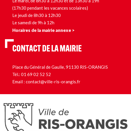
Le mardi, de 8h30 à 12h30 et de 13h30 à 19h
(17h30 pendant les vacances scolaires)
Le jeudi de 8h30 à 12h30
Le samedi de 9h à 12h
Horaires de la mairie annexe >
CONTACT DE LA MAIRIE
Place du Général de Gaulle, 91130 RIS-ORANGIS
Tél.:
01 69 02 52 52
Email :
contact@ville-ris-orangis.fr