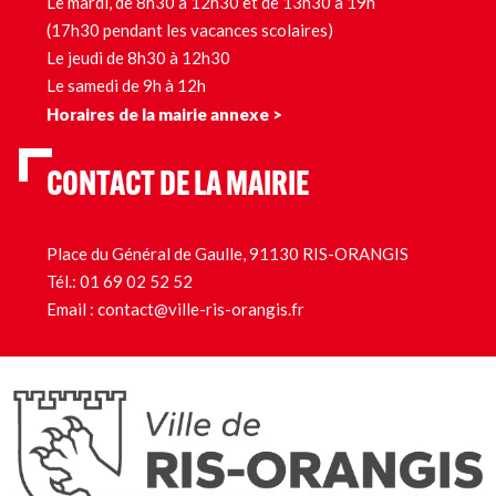
Le mardi, de 8h30 à 12h30 et de 13h30 à 19h
(17h30 pendant les vacances scolaires)
Le jeudi de 8h30 à 12h30
Le samedi de 9h à 12h
Horaires de la mairie annexe >
CONTACT DE LA MAIRIE
Place du Général de Gaulle, 91130 RIS-ORANGIS
Tél.:
01 69 02 52 52
Email :
contact@ville-ris-orangis.fr