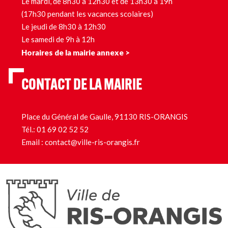
Le mardi, de 8h30 à 12h30 et de 13h30 à 19h
(17h30 pendant les vacances scolaires)
Le jeudi de 8h30 à 12h30
Le samedi de 9h à 12h
Horaires de la mairie annexe >
CONTACT DE LA MAIRIE
Place du Général de Gaulle, 91130 RIS-ORANGIS
Tél.:
01 69 02 52 52
Email :
contact@ville-ris-orangis.fr