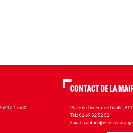
CONTACT DE LA MAI
 13h30 à 17h30
Place du Général de Gaulle, 9
Tél.:
01 69 02 52 52
Email :
contact@ville-ris-orangi