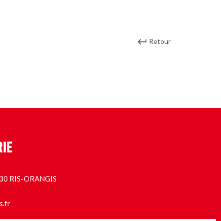
Retour
RIE
1130 RIS-ORANGIS
s.fr