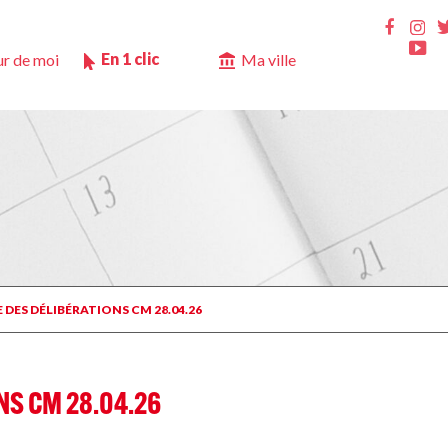
Ins
Faceb
Yo
En 1 clic
r de moi
Ma ville
E DES DÉLIBÉRATIONS CM 28.04.26
NS CM 28.04.26