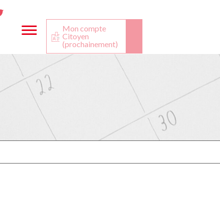
ta
ook
Twitter
utube
Mon compte
Citoyen
(prochainement)