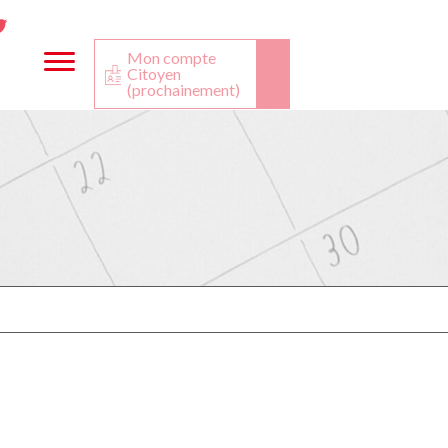
ta
ook
Twitter
utube
Mon compte
Citoyen
(prochainement)