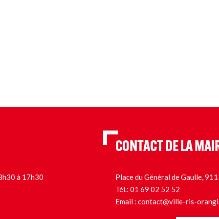
CONTACT DE LA MAI
 13h30 à 17h30
Place du Général de Gaulle, 9
Tél.:
01 69 02 52 52
Email :
contact@ville-ris-orangi