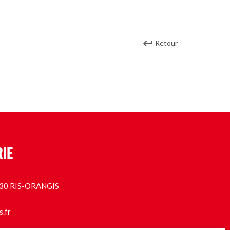
Retour
RIE
1130 RIS-ORANGIS
s.fr