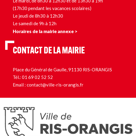
Le mardi, de 8h30 à 12h30 et de 13h30 à 19h
(17h30 pendant les vacances scolaires)
Le jeudi de 8h30 à 12h30
Le samedi de 9h à 12h
Horaires de la mairie annexe >
CONTACT DE LA MAIRIE
Place du Général de Gaulle, 91130 RIS-ORANGIS
Tél.:
01 69 02 52 52
Email :
contact@ville-ris-orangis.fr