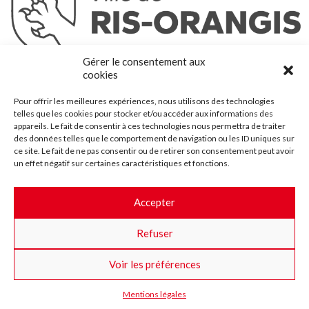
Ris-Orangis
Gérer le consentement aux
@2022 — Tous droits réservés
cookies
Mentions légales
Pour offrir les meilleures expériences, nous utilisons des technologies
Plan du site
telles que les cookies pour stocker et/ou accéder aux informations des
Contact
appareils. Le fait de consentir à ces technologies nous permettra de traiter
des données telles que le comportement de navigation ou les ID uniques sur
Accessibilité
ce site. Le fait de ne pas consentir ou de retirer son consentement peut avoir
Crédits
un effet négatif sur certaines caractéristiques et fonctions.
Les marchés publics
Accepter
Suggestions & Améliorations
Refuser
Facebook
Insta
Twitter
Youtube
Voir les préférences
Mentions légales